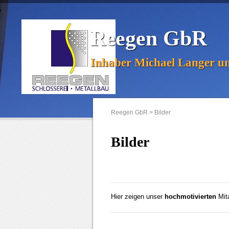
Reegen GbR
Inhaber Michael Langer u
Reegen GbR
>
Bilder
Bilder
Hier zeigen unser
hochmotivierten
Mita