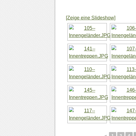
[Zeige eine Slideshow]
◄
1
2
4